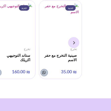
جديد
جديد
تخرج
تخرج
واني
صينية التخرج مع حفر
ستاند التوجيهي
 (الكنافة🥰)
الاسم
اكريلك
₪ 160.00
₪ 35.00