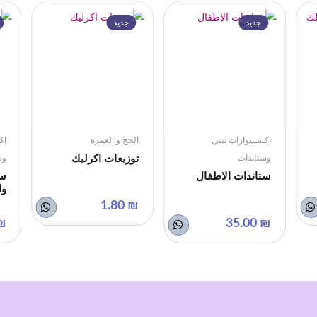
جديد
جديد
اكسسوارات بيبي
الحج و العمره
اك
توزيعات اكرليك
وستاندات
وس
ستاندات الاطفال
ست
وا
₪ 1.80
0.00
₪ 35.00