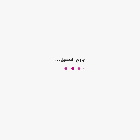
جاري التحميل...
جداريات اسماء عرسان
اسماء مناسبات
₪ 0.00