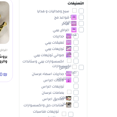
التصنيفات
سبح ومداليات و هدايا
قواعد مج
مباخر
اغراض بيبي
جداريات
تعليقات بيبي
توزيعات بيبي
اغراض
صواني توزيعات بيبي
بروش
اكسسوارات بيبي وستاندات
والر
اعراس
جداريات اسماء عرسان
₪ 5.00
لافتات اعراس
توزيعات اعراس
بصامات عرسان
صناديق اعراس
ستاندات دبل واكسسوارات
توزيعات مناسبات