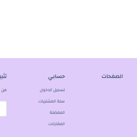
الصفحات
حسابي
تثب
تسجيل الدخول
من م
سلة المشتريات
المفضلة
المقارنات