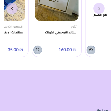
تخرج
اكسسوارات بيبي وستاندات
ستاند التوجيهي اكريلك
ستاندات الاطفال
₪ 35.00
₪ 160.00
موقعنا