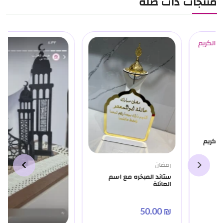
منتجات ذات صلة
رمضان
ستاند المبخره مع اسم
العائلة
₪ 50.00