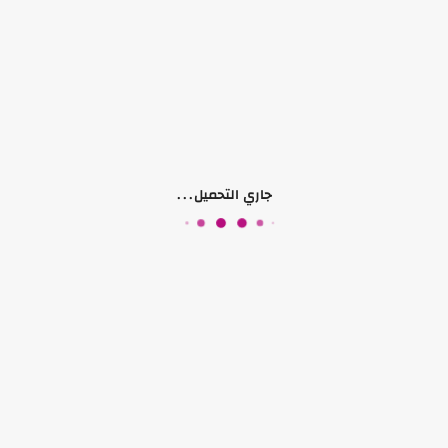
تواصل معنا
جاري التحميل...
موقعنا
الخليل باب الزاوية دوار الساعة مقابل مخبز فنون
تابعنا على
الصفحات
حسابي