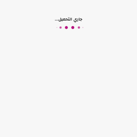
سلة المشتريات
جاري التحميل...
المفضلة
المقارنات
© حقوق النشر 2026
Paltech Hub
. جميع الحقوق محفوظة.