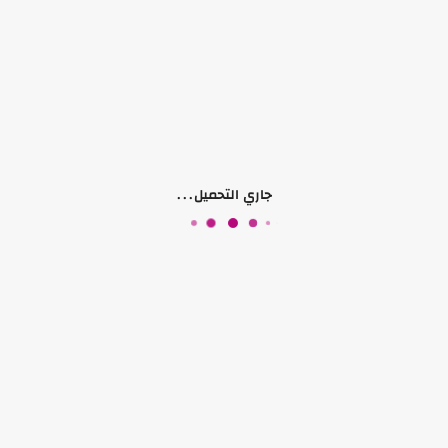
تواصل معنا
جاري التحميل...
موقعنا
الخليل باب الزاوية دوار الساعة مقابل مخبز فنون
تابعنا على
الصفحات
حسابي